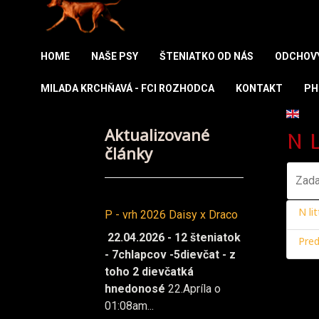
HOME
NAŠE PSY
ŠTENIATKO OD NÁS
ODCHOV
MILADA KRCHŇAVÁ - FCI ROZHODCA
KONTAKT
PH
Vybert
Aktualizované
n 
články
Zadajt
N li
P - vrh 2026 Daisy x Draco
22.04.2026 - 12 šteniatok
Pred
- 7chlapcov -5dievčat - z
toho 2 dievčatká
hnedonosé
22.Apríla o
01:08am...