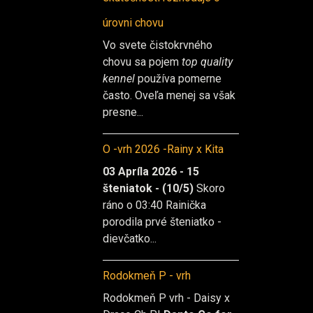
úrovni chovu
Vo svete čistokrvného
chovu sa pojem
top quality
kennel
používa pomerne
často. Oveľa menej sa však
presne...
O -vrh 2026 -Rainy x Kita
03 Apríla 2026 - 15
šteniatok - (10/5)
Skoro
ráno o 03:40 Rainička
porodila prvé šteniatko -
dievčatko...
Rodokmeň P - vrh
Rodokmeň P vrh - Daisy x