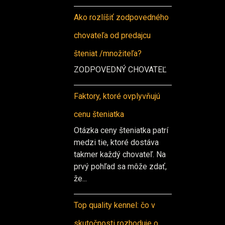
Ako rozlíšiť zodpovedného
chovateľa od predajcu
šteniat /množiteľa?
ZODPOVEDNÝ CHOVATEĽ
Faktory, ktoré ovplyvňujú
cenu šteniatka
Otázka ceny šteniatka patrí
medzi tie, ktoré dostáva
takmer každý chovateľ. Na
prvý pohľad sa môže zdať,
že...
Top quality kennel: čo v
skutočnosti rozhoduje o