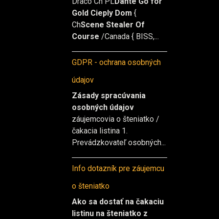
Draco Ch PL
Dante Go for
Gold Cieply Dom
{
Ch
Scene Stealer Of
Course
/Canada { BISS,...
GDPR - ochrana osobných
údajov
Zásady spracúvania
osobných údajov
záujemcovia o šteniatko /
čakacia listina 1.
Prevádzkovateľ osobných...
Info dotazník pre záujemcu
o šteniatko
Ako sa dostať na čakaciu
listinu na šteniatko z