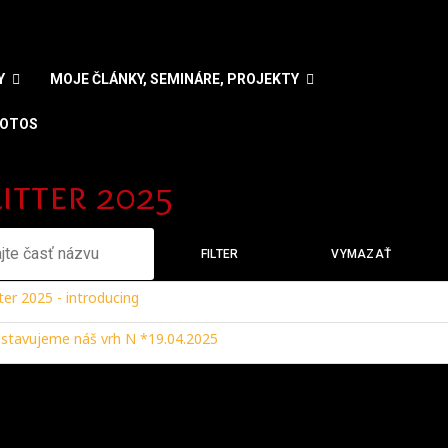
Y
MOJE ČLÁNKY, SEMINÁRE, PROJEKTY
OTOS
e váš jazyk
litter 2025
e časť názvu
FILTER
VYMAZAŤ
tter 2025 - introducing
stavujeme náš vrh N *19.04.2025