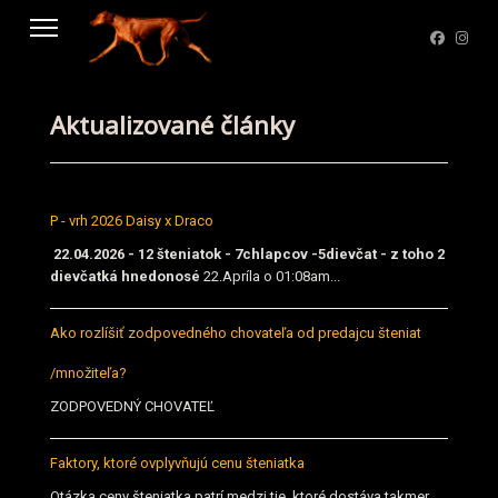
Aktualizované články
P - vrh 2026 Daisy x Draco
22.04.2026 - 12 šteniatok - 7chlapcov -5dievčat - z toho 2
dievčatká hnedonosé
22.Apríla o 01:08am...
Ako rozlíšiť zodpovedného chovateľa od predajcu šteniat
/množiteľa?
ZODPOVEDNÝ CHOVATEĽ
Faktory, ktoré ovplyvňujú cenu šteniatka
Otázka ceny šteniatka patrí medzi tie, ktoré dostáva takmer