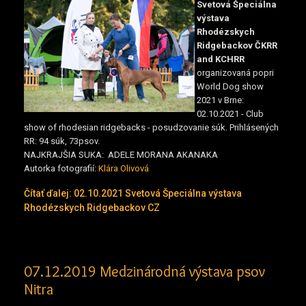
Svetová Špeciálna
výstava
Rhodézskych
Ridgebackov ČKRR
and KCHRR
organizovaná popri
World Dog show
2021 v Brne:
02.10.2021 - Club
show of rhodesian ridgebacks - posudzovanie súk
. Prihlásených
RR: 94 súk, 73psov.
NAJKRAJŠIA SUKA:
ADELE MORANA AKANAKA
Autorka fotografií:
Klára Olivová
Čítať ďalej: 02.10.2021 Svetová Špeciálna výstava
Rhodézskych Ridgebackov CZ
07.12.2019 Medzinárodná výstava psov
Nitra