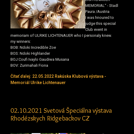
MEMORIAL“ -
Stadl
Paura /Austria
I was hnoured to
judge this special
Club event in
memoriam of ULRIKE LICHTENAUER who I personaly knew.
my winners:
BOB:
Ndoki Incredible Zoe
BOS:
Ndoki Highlander
BOJ:
Coufi Ivaylo Gaudiwa Musana
BOV:
Zurimahali Fiona
Čítať ďalej: 22.05.2022 Rakúska Klubová výstava -
Memoriál Ulrike Lichtenauer
02.10.2021 Svetová Špeciálna výstava
Rhodézskych Ridgebackov CZ