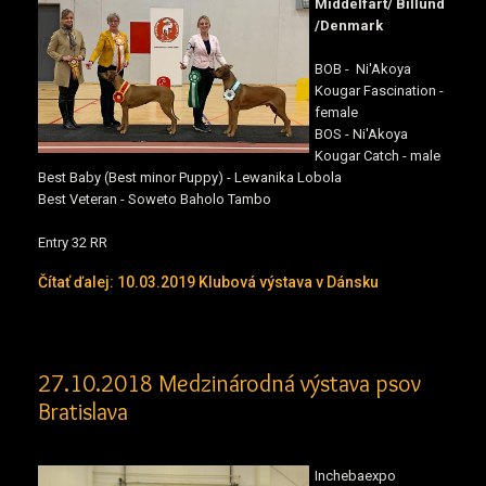
Middelfart/ Billund
/Denmark
BOB - Ni'Akoya
Kougar Fascination -
female
BOS - Ni'Akoya
Kougar Catch - male
Best Baby (Best minor Puppy) - Lewanika Lobola
Best Veteran - Soweto Baholo Tambo
Entry 32 RR
Čítať ďalej: 10.03.2019 Klubová výstava v Dánsku
27.10.2018 Medzinárodná výstava psov
Bratislava
Inchebaexpo