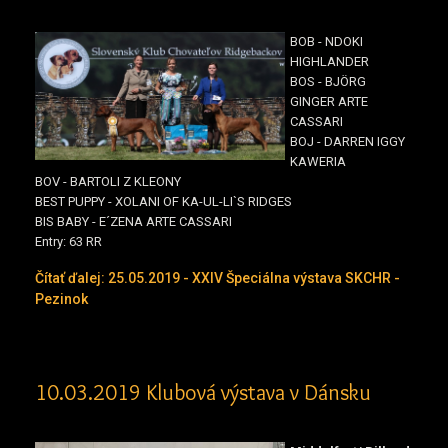
BOB - NDOKI
HIGHLANDER
BOS - BJÖRG
GINGER ARTE
CASSARI
BOJ - DARREN IGGY
KAWERIA
BOV - BARTOLI Z KLEONY
BEST PUPPY - XOLANI OF KA-UL-LI`S RIDGES
BIS BABY - E´ZENA ARTE CASSARI
Entry: 63 RR
Čítať ďalej: 25.05.2019 - XXIV Špeciálna výstava SKCHR -
Pezinok
10.03.2019 Klubová výstava v Dánsku