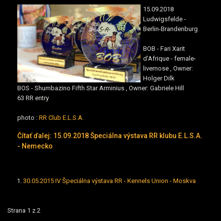
15.09.2018
Ludwigsfelde
-
Berlin-Brandenburg
BOB - Fari Xarit
d'Afrique - female-
livernose , Owner:
Holger Dilk
BOS - Shumbazino Fifth Star Arminius , Owner: Gabriele Hill
63 RR entry
photo :
RR Club E.L.S.A.
Čítať ďalej: 15.09.2018 Špeciálna výstava RR klubu E.L.S.A.
- Nemecko
30.05.2015 IV Špeciálna výstava RR - Kennels Union - Moskva
Strana 1 z 2