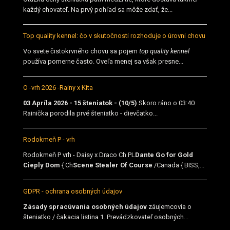
každý chovateľ. Na prvý pohľad sa môže zdať, že...
Top quality kennel: čo v skutočnosti rozhoduje o úrovni chovu
Vo svete čistokrvného chovu sa pojem
top quality kennel
používa pomerne často. Oveľa menej sa však presne...
O -vrh 2026 -Rainy x Kita
03 Apríla 2026 - 15 šteniatok - (10/5)
Skoro ráno o 03:40
Rainička porodila prvé šteniatko - dievčatko...
Rodokmeň P - vrh
Rodokmeň P vrh - Daisy x Draco Ch PL
Dante Go for Gold
Cieply Dom
{ Ch
Scene Stealer Of Course
/Canada { BISS,...
GDPR - ochrana osobných údajov
Zásady spracúvania osobných údajov
záujemcovia o
šteniatko / čakacia listina 1. Prevádzkovateľ osobných...