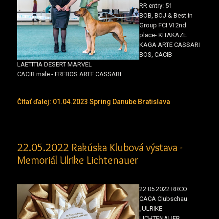
RR entry: 51
BOB, BOJ & Best in
Group FCI VI 2nd
place- KITAKAZE
KAGA ARTE CASSARI
BOS, CACIB -
LAETITIA DESERT MARVEL
CACIB male - EREBOS ARTE CASSARI
Čítať ďalej: 01.04.2023 Spring Danube Bratislava
22.05.2022 Rakúska Klubová výstava -
Memoriál Ulrike Lichtenauer
22.05.2022 RRCÖ
CACA Clubschau
„ULRIKE
LICHTENAUER