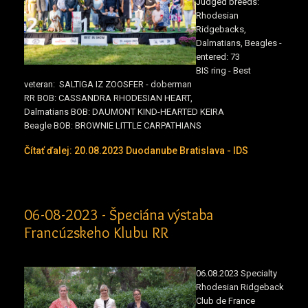
Judged breeds:
Rhodesian
Ridgebacks,
Dalmatians, Beagles -
entered: 73
BIS ring - Best
veteran: SALTIGA IZ ZOOSFER - doberman
RR BOB: CASSANDRA RHODESIAN HEART,
Dalmatians BOB: DAUMONT KIND-HEARTED KEIRA
Beagle BOB: BROWNIE LITTLE CARPATHIANS
Čítať ďalej: 20.08.2023 Duodanube Bratislava - IDS
06-08-2023 - Špeciána výstaba
Francúzskeho Klubu RR
06.08.2023 Specialty
Rhodesian Ridgeback
Club de France