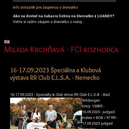
Info dotazník pre záujemcu o šteniatko
Ako sa dostať na čakaciu listinu na šteniatko z LUANDY?
Veľmi si vážim záujem o šteniatko z našej...
Vyberte váš jazyk
Milada Krchňavá - FCI rozhodca
16-17.09.2023 Špeciálna a Klubová
výstava RR Club E.L.S.A. - Nemecko
16-17.09.2023 - Specialty & Club show RR Club E.L.S.A. - Bad
Wildungen
Entry: 100RR -
16.09.2023 - judged
males + BOB / 97 RR -
17.09.2023 judged