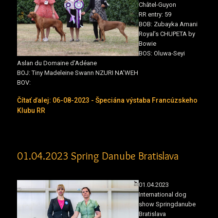
Châtel-Guyon
RR entry: 59
BOB:
Zubayka Amani
Royal’s CHUPETA by
Bowie
BOS:
Oluwa-Seyi
Aslan du Domaine d'Adéane
BOJ:
Tiny Madeleine Swann NZURI NA'WEH
BOV:
Čítať ďalej: 06-08-2023 - Špeciána výstaba Francúzskeho
Klubu RR
01.04.2023 Spring Danube Bratislava
01.04.2023
International dog
show Springdanube
Bratislava