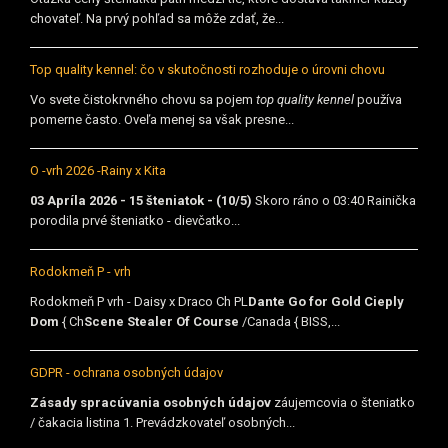
chovateľ. Na prvý pohľad sa môže zdať, že...
Top quality kennel: čo v skutočnosti rozhoduje o úrovni chovu
Vo svete čistokrvného chovu sa pojem
top quality kennel
používa
pomerne často. Oveľa menej sa však presne...
O -vrh 2026 -Rainy x Kita
03 Apríla 2026 - 15 šteniatok - (10/5)
Skoro ráno o 03:40 Rainička
porodila prvé šteniatko - dievčatko...
Rodokmeň P - vrh
Rodokmeň P vrh - Daisy x Draco Ch PL
Dante Go for Gold Cieply
Dom
{ Ch
Scene Stealer Of Course
/Canada { BISS,...
GDPR - ochrana osobných údajov
Zásady spracúvania osobných údajov
záujemcovia o šteniatko
/ čakacia listina 1. Prevádzkovateľ osobných...