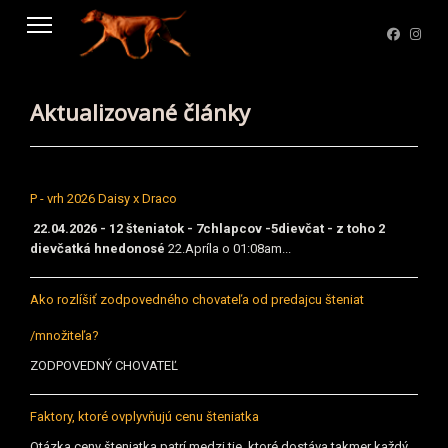
Aktualizované články
P - vrh 2026 Daisy x Draco
22.04.2026 - 12 šteniatok - 7chlapcov -5dievčat - z toho 2
dievčatká hnedonosé
22.Apríla o 01:08am...
Ako rozlíšiť zodpovedného chovateľa od predajcu šteniat
/množiteľa?
ZODPOVEDNÝ CHOVATEĽ
Faktory, ktoré ovplyvňujú cenu šteniatka
Otázka ceny šteniatka patrí medzi tie, ktoré dostáva takmer každý