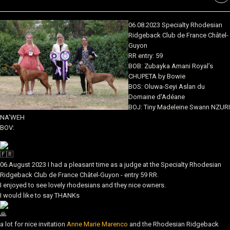
06.08.2023 Specialty Rhodesian
Ridgeback Club de France Châtel-
Guyon
RR entry: 59
BOB:
Zubayka Amani Royal’s
CHUPETA by Bowie
BOS:
Oluwa-Seyi Aslan du
Domaine d'Adéane
BOJ:
Tiny Madeleine Swann NZURI
NA'WEH
BOV:
06.August 2023 I had a pleasant time as a judge at the Specialty Rhodesian
Ridgeback Club de France Châtel-Guyon - entry 59 RR.
I enjoyed to see lovely rhodesians and they nice owners.
I would like to say THANKs
a lot for nice invitation
Anne Marie Marenco
and the Rhodesian Ridgeback