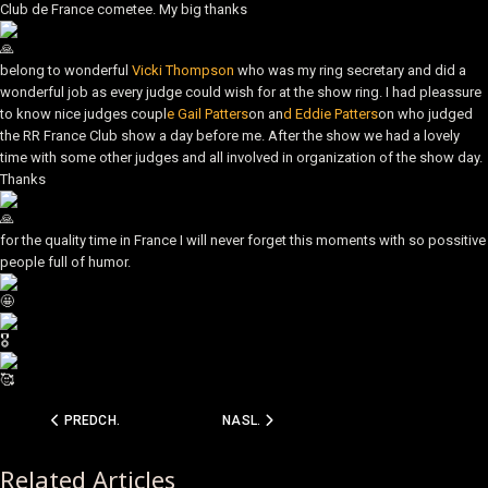
Club de France cometee. My big thanks
belong to wonderful
Vicki Thompson
who was my ring secretary and did a
wonderful job as every judge could wish for at the show ring. I had
pleassure
to know nice judges coupl
e Gail Patters
on an
d Eddie Patters
on who judged
the RR France Club show a day before me. After the show we had a lovely
time with some other judges and all involved in organization of the show day.
Thanks
for the quality time in France I will never forget this moments with so possitive
people full of humor.
PREDCHÁDZAJÚCI ČLÁNOK: 20.08.2023 DUODANUBE BRATISLAVA - 
NASLEDUJÚCI ČLÁNOK: 01.04.2023 SPRI
PREDCH.
NASL.
Related Articles