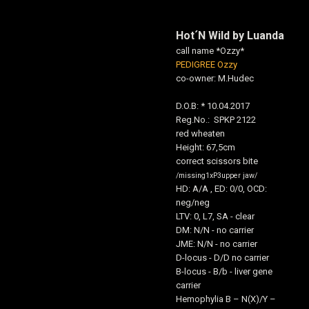
Hot´N Wild by Luanda
call name *Ozzy*
PEDIGREE Ozzy
co-owner: M.Hudec
D.O.B: * 10.04.2017
Reg.No.: SPKP 2122
red wheaten
Height: 67,5cm
correct scissors bite
/missing1xP3upper jaw/
HD: A/A , ED: 0/0, OCD:
neg/neg
LTV: 0, L7, SA - clear
DM: N/N - no carrier
JME: N/N - no carrier
D-locus - D/D no carrier
B-locus - B/b - liver gene
carrier
Hemophylia B – N(X)/Y –