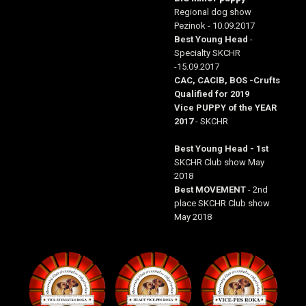
Regional dog show
Pezinok - 10.09.2017
Best Young Head
-
Specialty SKCHR
-15.09.2017
CAC, CACIB, BOS -Crufts
Qualified for 2019
Vice PUPPY of the YEAR
2017
- SKCHR
Best Young Head - 1st
SKCHR Club show May
2018
Best MOVEMENT
- 2nd
place SKCHR Club show
May 2018