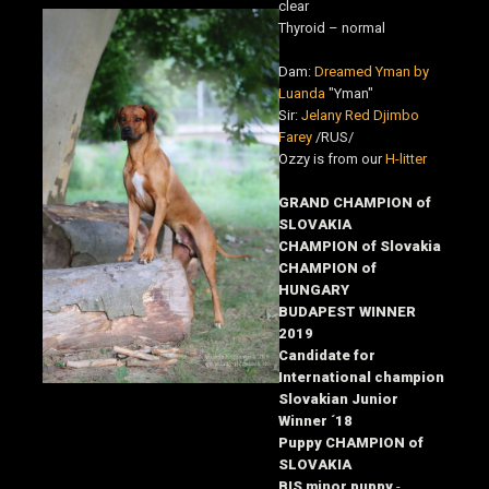
clear
Thyroid – normal
Dam:
Dreamed Yman by
Luanda
"Yman"
Sir:
Jelany Red Djimbo
Farey
/RUS/
Ozzy is from our
H-litter
GRAND CHAMPION of
SLOVAKIA
CHAMPION of Slovakia
CHAMPION of
HUNGARY
BUDAPEST WINNER
2019
Candidate for
International champion
Slovakian Junior
Winner ´18
Puppy CHAMPION of
SLOVAKIA
BIS minor puppy
-