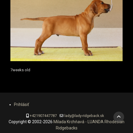
7weeks old
Prihlásiť
+421907447787
lady@lady-ridgeback.sk
Copyright © 2002-2026
Milada Krchňavá - LUANDA Rhodesian
Ridgebacks