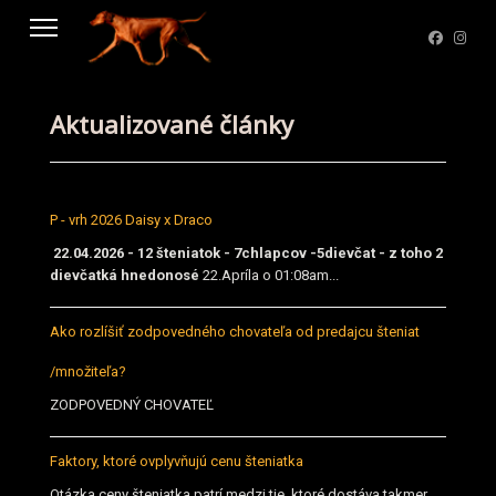
Aktualizované články
P - vrh 2026 Daisy x Draco
22.04.2026 - 12 šteniatok - 7chlapcov -5dievčat - z toho 2
dievčatká hnedonosé
22.Apríla o 01:08am...
Ako rozlíšiť zodpovedného chovateľa od predajcu šteniat
/množiteľa?
ZODPOVEDNÝ CHOVATEĽ
Faktory, ktoré ovplyvňujú cenu šteniatka
Otázka ceny šteniatka patrí medzi tie, ktoré dostáva takmer