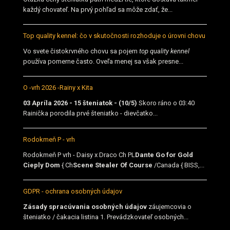
každý chovateľ. Na prvý pohľad sa môže zdať, že...
Top quality kennel: čo v skutočnosti rozhoduje o úrovni chovu
Vo svete čistokrvného chovu sa pojem
top quality kennel
používa pomerne často. Oveľa menej sa však presne...
O -vrh 2026 -Rainy x Kita
03 Apríla 2026 - 15 šteniatok - (10/5)
Skoro ráno o 03:40
Rainička porodila prvé šteniatko - dievčatko...
Rodokmeň P - vrh
Rodokmeň P vrh - Daisy x Draco Ch PL
Dante Go for Gold
Cieply Dom
{ Ch
Scene Stealer Of Course
/Canada { BISS,...
GDPR - ochrana osobných údajov
Zásady spracúvania osobných údajov
záujemcovia o
šteniatko / čakacia listina 1. Prevádzkovateľ osobných...