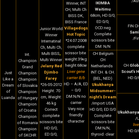
/Aus
IKIMBA
Winner, INT
Waitimu
CH, Multi Ch
68cm, HD:0/0,
BISS DK,
ED:0/0,
BISS France
FIN C
OCD:neg
Villagedogs
Junior World
Sam
Complete
Hot Topic
Winner
/Fi
scissors bite
*24.07.2008
Internatinal
DM: N/N
complete
Ch, Multi Ch,
scissor bite
Multi BISS
,
CH Belgium
Int.
weight:39кg
Multi Winner
CH
Champion
height:68cм
CH
Glob
Jelany Red
Netherlands
Grand
Liver gene
Scout’s 
Djimbo
INT CH. & CH.
Just
Champion
carrier B/b
HD:0/0
Farey
(BEL, NED)
Like a
Champion
HD – A/A, ED
*
26-05-2012
Ukukhanya
Dream
of Slovakia
– 0/0
Height:
70
Midsummer-
of
Champion
DM:N/N no
cm,
Weight:
night's Dream
Luanda
of Hungary
carrier
46
kg
/import USA
Champion
Very nice
Correct
HD:0/0, ED:0/0
of Croatia
Ukukhanya
friendly
complete
Complete
Champion
/
character
scissors bite
scissors bite
of Romania
liv
HD:0/0,
DM:N/N,
Champion
HD:0/0
ED:0/0,
thyroid: clear
of SKCHR