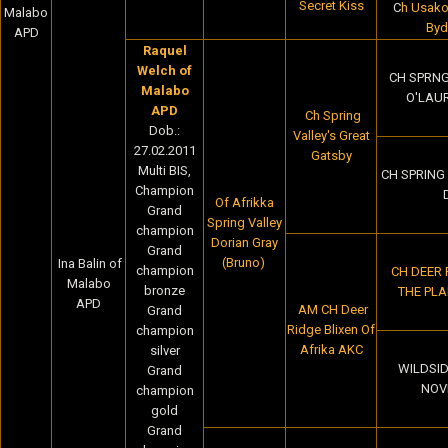
Secret Kiss
C
h Usako
Malabo
Byd
APD
Raquel
Welch of
CH SPRNG
Malabo
O'LAU
APD
Ch Spring
Dob.:
Valley's Great
27.02.2011
Gatsby
Multi BIS,
CH SPRING 
Champion
Of Afrikka
Grand
Spring Valley
champion
Dorian Gray
Grand
(Bruno)
Ina Balin of
champion
CH DEER
Malabo
bronze
THE PLA
APD
AM CH Deer
Grand
Ridge Blixen Of
champion
Afrika AKC
silver
WILDSID
Grand
NOV
champion
gold
Grand