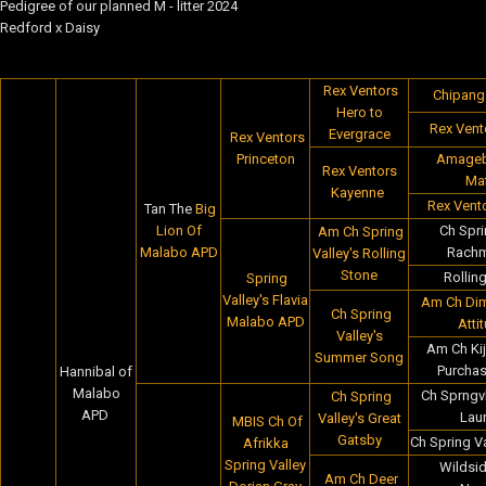
Pedigree of our planned M - litter 2024
Redford x Daisy
Rex Ventors
Chipanga
Hero to
Rex Vent
Evergrace
Rex Ventors
Princeton
Amageba
Rex Ventors
Maf
Kayenne
Rex Vento
Tan The
Big
Lion Of
Ch Spri
Am Ch Spring
Malabo APD
Rachm
Valley's Rolling
Stone
Rollin
Spring
Valley's Flavia
Am Ch Dim
Ch Spring
Malabo APD
Atti
Valley's
Am Ch Kij
Summer Song
Purcha
Hannibal of
Malabo
Ch Sprngvl
Ch Spring
APD
Laur
Valley's Great
MBIS Ch Of
Gatsby
Ch Spring V
Afrikka
Spring Valley
Wildsid
Am Ch Deer