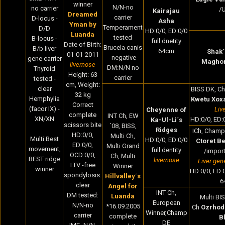
winner
N/N-no
no carrier
/
Kairajau
Dreamed
carrier
D-locus -
Asha
Yman by
Temperament
D/D
HD:0/0, ED:0/0
Luanda
tested
B-locus -
full dnetity
Date of Birth
:
Brucela canis
B/b liver
64cm
Shak´
01-01-2011
-negative
gene carrier
Magho
livernose
DM:N/N no
Thyroid
Height:
63
carrier
tested -
cm,
Weight:
clear
BISS DK, Ch
32
kg
Hemphylia
Kwetu Xox
Correct
(facor IX) -
Liv
Cheyenne of
complete
INT Ch, EW
XN/XN
HD:0/0, ED:0
Ka-Ul-Li´s
scissors bite
´08, BISS,
Ridges
ICh, Champ 
HD:0/0,
Multi Ch,
Multi Best
HD:0/0, ED:0/0
Ctoret Be
ED:0/0,
Multi Grand
movement,
full dentity
/import
OCD:0/0,
Ch, Multi
BEST ridge
livernose
Liver gen
LTV -free
Winner
winner
HD:0/0, ED:0/
spondylosis:
Hillvalley´s
6
clear
Angel for
INT Ch,
DM tested:
Luanda
Multi BI
European
N/N-no
*16.09.2005
Ch
Ozrhod
Winner,Champ
carrier
complete
B
DE