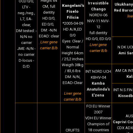
Height 64
OCD:0/0,
Irresistible
Ukukhany
Kangelani's
CM
, full
LTV -
Chango
Red Baro
Fiselo
dentity
neg./neg.,
NORDV-06
liv
Filicia
HD:0/0,
L7, SA-
NVV-11 NVV-
*2005-04-09
ED:0/0,
clear,
12
HD A/A,ED
DM: -N/N
DM tested: -
full dentity
0/0
EOAD: clear
N/N no
HD:0/0, ED:0/0
Eyes: Clear /
Liver gene
carrier
Liver gene
Normal
N DK UC
carrier B/b
JME -N/N -
carrier B/b
Height 64cm
Ami Sar
no carrier
/ 25,2 inches
D-locus -
Weigth 38kg
D/D
AM CA IN
/ 83,6 Ibs
INT NORD UCH
Kal
DM: N/N,
KBHV-04
EOAD-Clear
Kamba
Anatulinda's
INT N S FI
Liver gene
E'zena
Kissedb
carrier B/b
FCI EU Winner
2007
AUS
VDH EU Winner
Caprivi Co
Champion of
CDX ADX
18 countries
CRUFTS