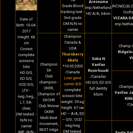
Aresvuma
Grade Blood
INT,NED,BL
imp.Netherland
tracking test -
Cruft
HD:A/A, 64cm
3nd grade
VIZARA D
Date of
DM:N/N no
imp.Nether
Birth: 10-04-
carrier
2017
Champion
Height: 66
Canada &
cm
Champ 
USA
Correct
Ridgele
Thornberry
complete
V
Soba N
Akala
scissors
Champion
Vanfax
*10.05.2005
bite
SK
Rooirhuudi
/Canada
HD:0/0,
Club
/Canada/
Liver gene
ED:0/0,
champion -
HD:0/0, ED:0/0
carrier B/b
OCD:0/0,
Champi
CKRR,
full dentity
complete
LTV -
Vanfax J
Champion of
65cm
scissor bite
neg./neg.,
Kikk
SKCHR
weight: 39 кg
L7, SA-
/Ca
Club Winner
height: 67 cм
clear,
CKRR
HD – A/A, ED
DM tested: -
Multi Best
– 0/0 , OCD:
N/N no
movement,
neg/neg
carrier
BEST ridge
DM tested:
JME -N/N -
Eagle Val