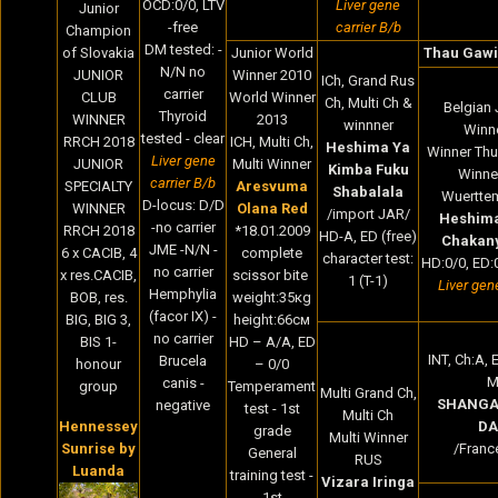
OCD:0/0, LTV
Liver gene
Junior
-free
carrier B/b
Champion
DM tested: -
of Slovakia
Junior World
Thau Gawi
N/N no
JUNIOR
Winner 2010
ICh, Grand Rus
carrier
CLUB
World Winner
Ch, Multi Ch &
Belgian 
Thyroid
WINNER
2013
winnner
Winne
tested - clear
RRCH 2018
ICH, Multi Ch,
Heshima Ya
Winner Thu
Liver gene
JUNIOR
Multi Winner
Kimba Fuku
Winne
carrier B/b
SPECIALTY
Aresvuma
Shabalala
Wuertte
D-locus: D/D
WINNER
Olana Red
/import JAR/
Heshima
-no carrier
RRCH 2018
*18.01.2009
HD-A, ED (free)
Chakan
JME -N/N -
6 x CACIB, 4
complete
character test:
HD:0/0, ED:0
no carrier
x res.CACIB,
scissor bite
1 (T-1)
Liver gen
Hemphylia
BOB, res.
weight:35кg
(facor IX) -
BIG, BIG 3,
height:66cм
no carrier
BIS 1-
HD – A/A, ED
INT, Ch:A, E
Brucela
honour
– 0/0
M
canis -
group
Temperament
Multi Grand Ch,
SHANGA
negative
test - 1st
Multi Ch
Hennessey
DA
grade
Multi Winner
Sunrise by
/Franc
General
RUS
Luanda
training test -
Vizara Iringa
1st