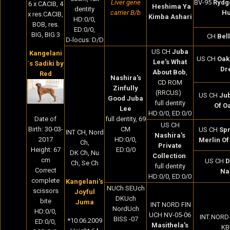
Liver gene
BV-95
Rydg
6 x CACIB, 4
Heshima Ya
dentity
carrier B/b
Hu
x res.CACIB,
Kimba Ashari
HD:0/0,
BOB, res.
ED:0/0,
BIG, BIG 3
CH
Bel
D-locus: D/D
US CH
Juba
Kangelani
US CH
Oak
Lee's What
´s Sadiki by
Dr
About Bob
,
Red
Nashira's
CD ROM
Zinfully
(RRCUS)
US CH
Jub
Good Juba
full dentity
Of O
Lee
HD:0/0, ED:0/0
full dentity, 69
Date of
US CH
CM
Birth:
30-03-
US CH
Spr
INT CH, Nord
Nashira's
HD:0/0,
2017
Merlin Of
Ch,
Private
ED:0/0
Height: 67
DK Ch, Nu
Collection
cm
US CH
D
Ch, Se Ch
full dentity
Correct
Na
HD:0/0, ED:0/0
complete
Kangelani's
NUCh SEUch
scissors
Joyful
DKUch
bite
Juma
INT NORD FIN
NordUch
HD:0/0,
UCH NV-05-06
INT NORD
BISS -07
*10.06.2009
ED:0/0,
Masithela's
KB