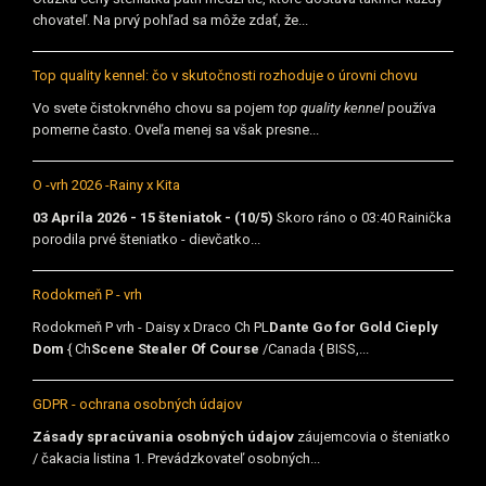
chovateľ. Na prvý pohľad sa môže zdať, že...
Top quality kennel: čo v skutočnosti rozhoduje o úrovni chovu
Vo svete čistokrvného chovu sa pojem
top quality kennel
používa
pomerne často. Oveľa menej sa však presne...
O -vrh 2026 -Rainy x Kita
03 Apríla 2026 - 15 šteniatok - (10/5)
Skoro ráno o 03:40 Rainička
porodila prvé šteniatko - dievčatko...
Rodokmeň P - vrh
Rodokmeň P vrh - Daisy x Draco Ch PL
Dante Go for Gold Cieply
Dom
{ Ch
Scene Stealer Of Course
/Canada { BISS,...
GDPR - ochrana osobných údajov
Zásady spracúvania osobných údajov
záujemcovia o šteniatko
/ čakacia listina 1. Prevádzkovateľ osobných...