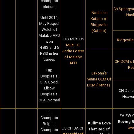
champion
platium
Ch Springval
Nashira's
Nash
Until 2014,
Katano of
May Raquel
Ridgeville
Welch of
(Katano)
Malabo APD
BIS Multi Ch
Ridgevill
won
Multi CH
4 BIS and 5
Jodie Foster
RBIS in her
of Malabo
career.
CH DCM´s 
APD
Red
Hip
Jakona's
Dysplasia:
henna GEM Of
OFA Good.
DCM (Henna)
Elbow
CH Dahabi
Dysplasia:
Heave
OFA: Normal
Int.
ZA ZW 
Champion
Roving 
Kulima Love
Belgian
liv
US CH SA CH
That Red Of
Champion