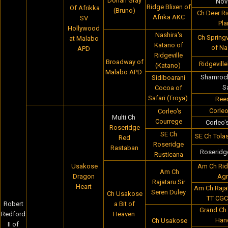
Dorian Gray
Nov
Ridge Blixen of
Of Afrikka
(Bruno)
Ch Deer R
Afrika AKC
SV
Pla
Hollywood
Nashira's
Ch Springv
at Malabo
Katano of
of Na
APD
Ridgeville
Broadway of
Ridgevill
(Katano)
Malabo APD
Shamrock
Sidiboarani
S
Cocoa of
Safari (Troya)
Rees
Corleo
Corleo's
Multi Ch
Courrege
Corleo'
Roseridge
SE Ch
SE Ch Tola
Red
Roseridge
Rastaban
Roseridg
Rusticana
Usakose
Am Ch Rid
Am Ch
Dragon
Agn
Rajataru Sir
Heart
Am Ch Rajat
Seren Duley
Ch Usakose
TT CGC
Robert
a Bit of
Grand Ch 
Redford
Heaven
Han
Ch Usakose
II of