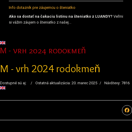
Info dotazník pre záujemcu o šteniatko
Ako sa dostať na čakaciu listinu na šteniatko z LUANDY?
Veľmi
si vážim záujem o šteniatko z našej...
Vyberte váš jazyk
M - vrh 2024 rodokmeň
M - vrh 2024 rodokmeň
Dostupné sú aj:
Ostatná aktualizácia: 20. marec 2025
Návštevy: 7816