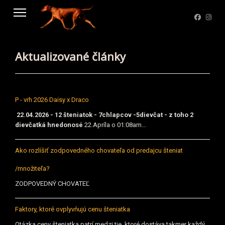
Aktualizované články
P - vrh 2026 Daisy x Draco
22.04.2026 - 12 šteniatok - 7chlapcov -5dievčat - z toho 2
dievčatká hnedonosé
22.Apríla o 01:08am...
Ako rozlíšiť zodpovedného chovateľa od predajcu šteniat
/množiteľa?
ZODPOVEDNÝ CHOVATEĽ
Faktory, ktoré ovplyvňujú cenu šteniatka
Otázka ceny šteniatka patrí medzi tie, ktoré dostáva takmer každý