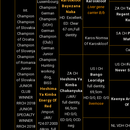
Karoskloof
Karoskloof
Luxembourg
Bayezana
Liver gene
Champion
ZA CH
Ta
Int.
Naka
carrier B/b
German
Regent
Champion
HD: Excellent,
Champion
Ku
Champion
ED: Clear
(VDH)
of Slovakia
67 cm,Full
German
SA CH
P
Champion
dentity
Champion
Karos Nomsa
Ma
of Croatia
(Club)
Of Karoskloof
Champion
German
Ca
of Slovenja
Junior
Champion
Champion
of Romania
US CH
F
Hunting
Junior
US I CH
Never S
working
ZA CH
Champion
Bango
dog,
Heshima Ya
of Slovakia
Leoridge
BISS
Kimba
JUNIOR
full dentity,
Heshima
Chakanyuka
CLUB
69,5cm
Ya Kimba
/JAR/
WINNER
HD:0/0, ED: 0/0
Keenya Ar
Energy Of
full dentity,
RRCH 2018
livernose
Of
Red
66,5cm
JUNIOR
/import.
HD:0/0,
SPECIALTY
JAR/
ED:0/0, OCD:
WINNER
*24.07.2003
neg
NL VDH CH
RRCH 2018
68cm, full