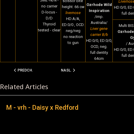
JME -N/N -
scissor bite
Livernos
Ozrhode Wild
no carrier
height: 66 cм
HD:0/0, ED:
Inspiration
D-locus -
livernose
full de
/imp.
D/D
HD:A/A,
Australia/
Thyroid
ED:0/0 , OCD:
Multi BIS
Liver gene
tested - clear
neg/neg
Ozrhode 
carrier B/b
no reaction
G
HD:0/0, ED:0/0,
to gun
/ Aus
OCD, neg.
HD:0/0, ED:
full dentity
full de
64cm
PREDCHÁDZAJÚCI ČLÁNOK: M - VRH - DAISY X REDFORD
NASLEDUJÚCI ČLÁNOK: PREDSTAVUJEME 
PREDCH.
NASL.
Related Articles
M - vrh - Daisy x Redford