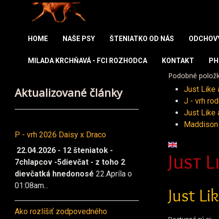
HOME
NAŠE PSY
ŠTENIATKO OD NÁS
ODCHOV
MILADA KRCHŇAVÁ - FCI ROZHODCA
KONTAKT
PH
Podobné polož
Aktualizované články
Just Like
J - vrh r
Just Like
Maddison 
P - vrh 2026 Daisy x Draco
Vyberte váš ja
22.04.2026 - 12 šteniatok -
Just 
7chlapcov -5dievčat - z toho 2
dievčatká hnedonosé
22.Apríla o
01:08am...
Just Li
Ako rozlíšiť zodpovedného