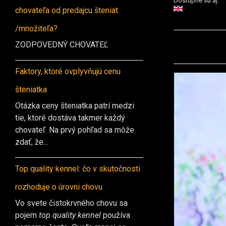
Dostupné sú aj:
chovateľa od predajcu šteniat
/množiteľa?
ZODPOVEDNÝ CHOVATEĽ
Faktory, ktoré ovplyvňujú cenu
šteniatka
Otázka ceny šteniatka patrí medzi
tie, ktoré dostáva takmer každý
chovateľ. Na prvý pohľad sa môže
zdať, že...
Top quality kennel: čo v skutočnosti
rozhoduje o úrovni chovu
Vo svete čistokrvného chovu sa
pojem
top quality kennel
používa