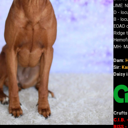
JME: N
D - loc
B - locu
EOAD c
Ridge 
Hemofíl
MH- Ma
Dam:
H
Sir:
Ka
Daisy 
Crufts
C.I.B.
BISS -