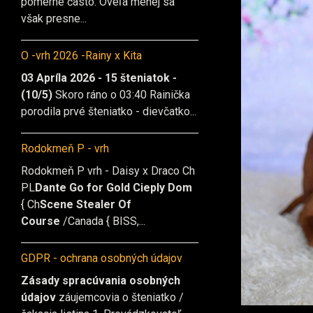
pomerne často. Oveľa menej sa
však presne...
O -vrh 2026 -Rainy x Kita
03 Apríla 2026 - 15 šteniatok -
(10/5)
Skoro ráno o 03:40 Rainička
porodila prvé šteniatko - dievčatko...
Rodokmeň P - vrh
Rodokmeň P vrh - Daisy x Draco Ch
PL
Dante Go for Gold Cieply Dom
{ Ch
Scene Stealer Of
Course
/Canada { BISS,...
GDPR - ochrana osobných údajov
Zásady spracúvania osobných
údajov
záujemcovia o šteniatko /