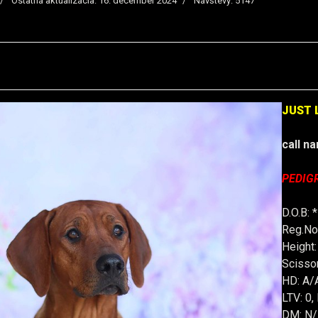
Ostatná aktualizácia: 16. december 2024
Návštevy: 5147
JUST 
call n
PEDIG
D.O.B: 
Reg.No
Height
Scissor
HD: A/A
LTV: 0,
DM: N