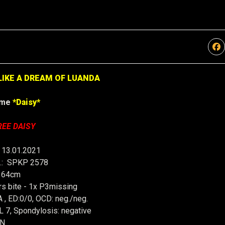
LIKE A DREAM OF LUANDA
ame
*Daisy*
REE DAISY
* 13.01.2021
.: SPKP 2578
: 64cm
s bite - 1x P3missing
 , ED:0/0, OCD: neg./neg.
 L 7, Spondylosis: negative
/N