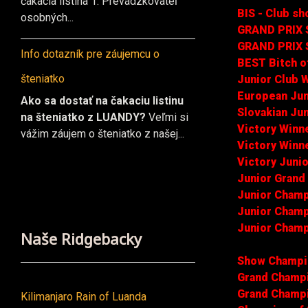
čakacia listina 1. Prevádzkovateľ
BIS - Club s
osobných...
GRAND PRIX 
GRAND PRIX 
Info dotazník pre záujemcu o
BEST Bitch o
šteniatko
Junior Club 
European Jun
Ako sa dostať na čakaciu listinu
Slovakian Ju
na šteniatko z LUANDY?
Veľmi si
Victory Winn
vážim záujem o šteniatko z našej...
Victory Winn
Victory Juni
Junior Grand
Junior Champ
Junior Champ
Junior Champ
Naše Ridgebacky
Show Champio
Grand Champi
Grand Champi
Kilimanjaro Rain of Luanda