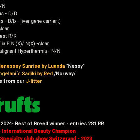
/N
us - D/D
s - B/b - liver gene carrier :)
lear
test R/R
ia B N (X)/ N(X) -clear
lignant Hyperthermia - N/N
enessey Sunrise by Luanda
"Nessy"
ngelani´s Sadiki by Red
/Norway/
is from our
J-litter
 2024- Best of Breed winner - entries 281 RR
 - International Beauty Champion
 Specialty club show Switzerand - 2023