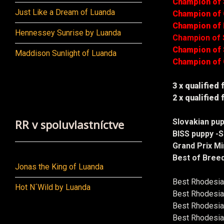
Champion of 
Just Like a Dream of Luanda
Champion of 
Champion of
Hennessey Sunrise by Luanda
Champion of 
Champion of
Maddison Sunlight of Luanda
Champion of
3 x qualified
2 x qualified
RR v spoluvlastníctve
Slovakian pu
BISS puppy -
Grand Prix M
Best of Bree
Jonas the King of Luanda
Best Rhodesia
Hot N´Wild by Luanda
Best Rhodesia
Best Rhodesia
Best Rhodesia