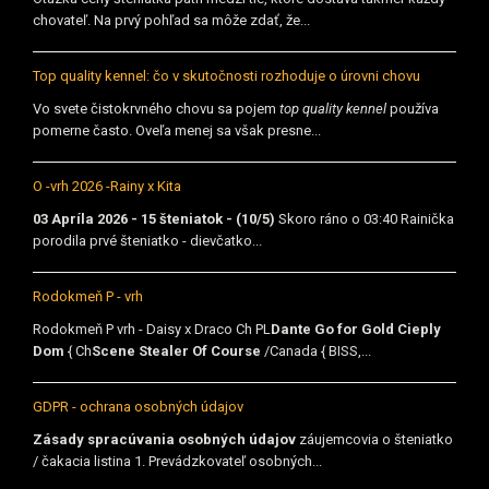
chovateľ. Na prvý pohľad sa môže zdať, že...
Top quality kennel: čo v skutočnosti rozhoduje o úrovni chovu
Vo svete čistokrvného chovu sa pojem
top quality kennel
používa
pomerne často. Oveľa menej sa však presne...
O -vrh 2026 -Rainy x Kita
03 Apríla 2026 - 15 šteniatok - (10/5)
Skoro ráno o 03:40 Rainička
porodila prvé šteniatko - dievčatko...
Rodokmeň P - vrh
Rodokmeň P vrh - Daisy x Draco Ch PL
Dante Go for Gold Cieply
Dom
{ Ch
Scene Stealer Of Course
/Canada { BISS,...
GDPR - ochrana osobných údajov
Zásady spracúvania osobných údajov
záujemcovia o šteniatko
/ čakacia listina 1. Prevádzkovateľ osobných...