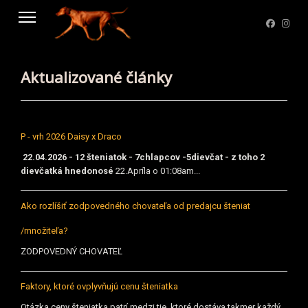
Aktualizované články
P - vrh 2026 Daisy x Draco
22.04.2026 - 12 šteniatok - 7chlapcov -5dievčat - z toho 2
dievčatká hnedonosé
22.Apríla o 01:08am...
Ako rozlíšiť zodpovedného chovateľa od predajcu šteniat
/množiteľa?
ZODPOVEDNÝ CHOVATEĽ
Faktory, ktoré ovplyvňujú cenu šteniatka
Otázka ceny šteniatka patrí medzi tie, ktoré dostáva takmer každý