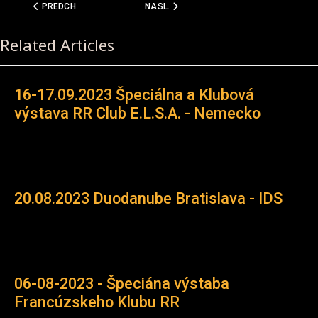
PREDCHÁDZAJÚCI ČLÁNOK: 10.03.2019 KLUBOVÁ VÝSTAVA V DÁNS
NASLEDUJÚCI ČLÁNOK: 15.09.2018 ŠPECI
PREDCH.
NASL.
Related Articles
16-17.09.2023 Špeciálna a Klubová
výstava RR Club E.L.S.A. - Nemecko
20.08.2023 Duodanube Bratislava - IDS
06-08-2023 - Špeciána výstaba
Francúzskeho Klubu RR