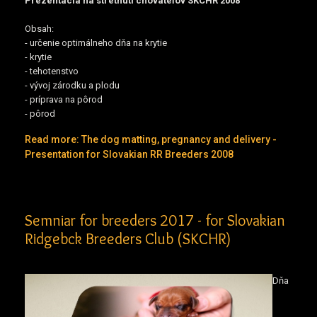
Prezentácia na stretnutí chovateľov SKCHR 2008
Obsah:
- určenie optimálneho dňa na krytie
- krytie
- tehotenstvo
- vývoj zárodku a plodu
- príprava na pôrod
- pôrod
Read more: The dog matting, pregnancy and delivery -
Presentation for Slovakian RR Breeders 2008
Semniar for breeders 2017 - for Slovakian
Ridgebck Breeders Club (SKCHR)
Dňa