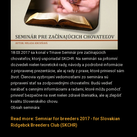
18.03.2017 sa konal v Trnave Seminár pre začínajúcich
chovateľov, ktorý usporiadal SKCHR. Na seminári sa prítomní
dozvedeli nielen teoretické rady, návody a podrobné informácie
z pripravenej prezentácie, ale aj rady z praxe, ktoré priniesol sám
život. Členovia vyzbrojení vedomosťami zo seminára sú
pripravení stať sa zodpovednými chovateľmi. Budú vedieť
narábať s cennými informáciami a radami, ktoré môžu pomôcť
priviesť bezpečne na svet nielen zdravé šteniatka, ale aj zlepšiť
kvalitu Slovenského chovu.
Obsah seminára:
Read more: Semniar for breeders 2017 - for Slovakian
Ridgebck Breeders Club (SKCHR)