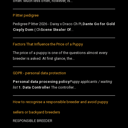
often. Much less often, however, is...
P litter pedigree
Pedigree P litter 2026 - Daisy x Draco Ch PL
Dante Go for Gold
Cieply Dom
{ Ch
Scene Stealer Of
...
Factors That Influence the Price of a Puppy
The price of a puppy is one of the questions almost every
breeder is asked. At first glance, the...
GDPR - personal data protection
Personal data procesing policy
Puppy applicants / waiting
list
1. Data Controller
The controller...
How to recognise a responsible breeder and avoid puppy
sellers or backyard breeders
RESPONSIBLE BREEDER