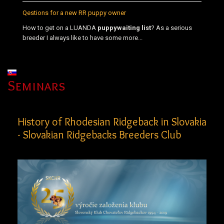
Qestions for a new RR puppy owner
How to get on a LUANDA
puppy
waiting list
? As a serious
breeder I always like to have some more...
Select your language
Seminars
History of Rhodesian Ridgeback in Slovakia
- Slovakian Ridgebacks Breeders Club