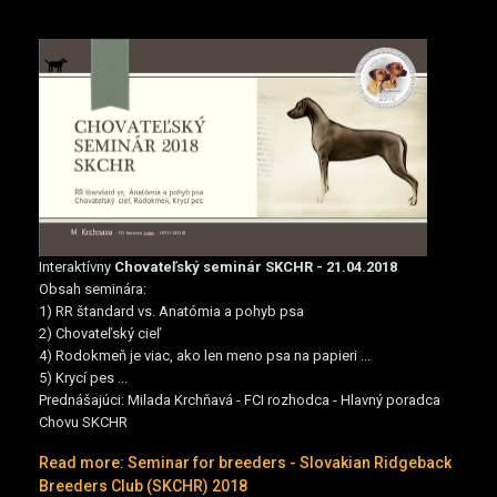
Interaktívny
Chovateľský seminár SKCHR - 21.04.2018
Obsah seminára:
1) RR štandard vs. Anatómia a pohyb psa
2) Chovateľský cieľ
4) Rodokmeň je viac, ako len meno psa na papieri ...
5) Krycí pes ...
Prednášajúci: Milada Krchňavá - FCI rozhodca - Hlavný poradca
Chovu SKCHR
Read more: Seminar for breeders - Slovakian Ridgeback
Breeders Club (SKCHR) 2018