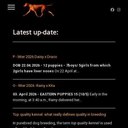
Latest up-date:
P - litter 2026 Daisy x Draco
DOB 22.04.2026 - 12 puppies - 7boys/ 5girls from which
2girls have liver noses
On 22 April at...
O - litter 2026 -Rainy x Kita
03. April 2026 - EASTERN PUPPIES 15 (10/5)
Early in the
morning, at 3:40 a.m., Rainy delivered her...
Top quality kennel: what really defines quality in breeding
In purebred dog breeding, the term
top quality kennel
is used