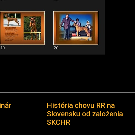
KU OD ZALOŽENIA SKCHR
inár
História chovu RR na
Slovensku od založenia
SKCHR