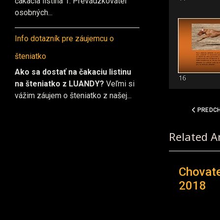
čakacia listina 1. Prevádzkovateľ
osobných...
Info dotazník pre záujemcu o
šteniatko
Ako sa dostať na čakaciu listinu
na šteniatko z LUANDY?
Veľmi si
vážim záujem o šteniatko z našej...
PREDCHÁ
PREDCH
Related Ar
Chovate
2018