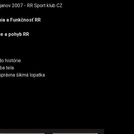
anov 2007 - RR Sport klub CZ
a a Funkčnosť RR
ie a pohyb RR
do histórie
ba tela
 správna šikmá lopatka