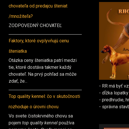
chovateľa od predajcu šteniat
/množiteľa?
ZODPOVEDNÝ CHOVATEĽ
Faktory, ktoré ovplyvňujú cenu
šteniatka
Otázka ceny šteniatka patrí medzi
tie, ktoré dostáva takmer každý
chovateľ. Na prvý pohľad sa môže
zdať, že...
- RR má byť vz
- dĺžka lopatk
Top quality kennel: čo v skutočnosti
- predhrudie, h
rozhoduje o úrovni chovu
- správna stav
Vo svete čistokrvného chovu sa
pojem
top quality kennel
používa