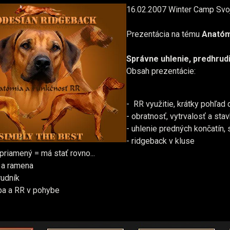
16.02.2007 Winter Camp Svoj
Prezentácia na tému
Anatómi
Správne uhlenie, predhrud
Obsah prezentácie:
- RR využitie, krátky pohľad 
- obratnosť, vytrvalosť a stav
- uhlenie predných končatín,
- ridgeback v kluse
priamený = má stať rovno...
y a ramena
rudník
ba a RR v pohybe