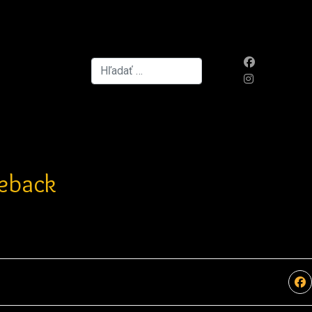
Hľadať...
eback