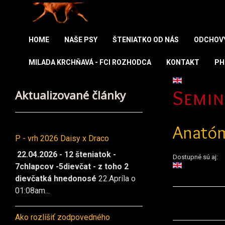
HOME
NAŠE PSY
ŠTENIATKO OD NÁS
ODCHOV
MILADA KRCHŇAVÁ - FCI ROZHODCA
KONTAKT
PH
Vyberte váš ja
Aktualizované články
Semin
Anatóm
P - vrh 2026 Daisy x Draco
22.04.2026 - 12 šteniatok -
Dostupné sú aj:
7chlapcov -5dievčat - z toho 2
dievčatká hnedonosé
22.Apríla o
01:08am...
Ako rozlíšiť zodpovedného