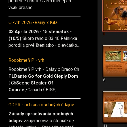
pomerne často. Oveľa menej sa
však presne...
O -vrh 2026 -Rainy x Kita
03 Apríla 2026 - 15 šteniatok -
(10/5)
Skoro ráno o 03:40 Rainička
porodila prvé šteniatko - dievčatko...
Rodokmeň P - vrh
Rodokmeň P vrh - Daisy x Draco Ch
PL
Dante Go for Gold Cieply Dom
{ Ch
Scene Stealer Of
Course
/Canada { BISS,...
GDPR - ochrana osobných údajov
Zásady spracúvania osobných
údajov
záujemcovia o šteniatko /