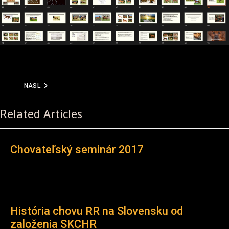
NASLEDUJÚCI ČLÁNOK: CHOVATEĽSKÝ SEMINÁR 2017
NASL.
Related Articles
Chovateľský seminár 2017
História chovu RR na Slovensku od
založenia SKCHR