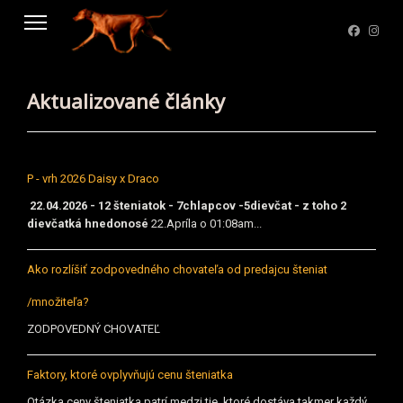
Aktualizované články
P - vrh 2026 Daisy x Draco
22.04.2026 - 12 šteniatok - 7chlapcov -5dievčat - z toho 2
dievčatká hnedonosé
22.Apríla o 01:08am...
Ako rozlíšiť zodpovedného chovateľa od predajcu šteniat
/množiteľa?
ZODPOVEDNÝ CHOVATEĽ
Faktory, ktoré ovplyvňujú cenu šteniatka
Otázka ceny šteniatka patrí medzi tie, ktoré dostáva takmer každý