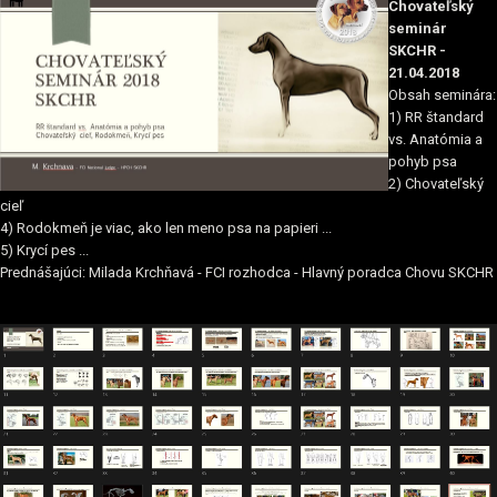
Chovateľský
seminár
SKCHR -
21.04.2018
Obsah seminára:
1) RR štandard
vs. Anatómia a
pohyb psa
2) Chovateľský
cieľ
4) Rodokmeň je viac, ako len meno psa na papieri ...
5) Krycí pes ...
Prednášajúci: Milada Krchňavá - FCI rozhodca - Hlavný poradca Chovu SKCHR