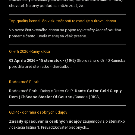
chovateľ. Na prvý pohľad sa môže zdať, že...
Top quality kennel: čo v skutočnosti rozhoduje o úrovni chovu
Vo svete čistokrvného chovu sa pojem
top quality kennel
používa
pomerne často. Oveľa menej sa však presne...
O -vrh 2026 -Rainy x Kita
03 Apríla 2026 - 15 šteniatok - (10/5)
Skoro ráno o 03:40 Rainička
porodila prvé šteniatko - dievčatko...
Rodokmeň P - vrh
Rodokmeň P vrh - Daisy x Draco Ch PL
Dante Go for Gold Cieply
Dom
{ Ch
Scene Stealer Of Course
/Canada { BISS,...
GDPR - ochrana osobných údajov
Zásady spracúvania osobných údajov
záujemcovia o šteniatko
/ čakacia listina 1. Prevádzkovateľ osobných...