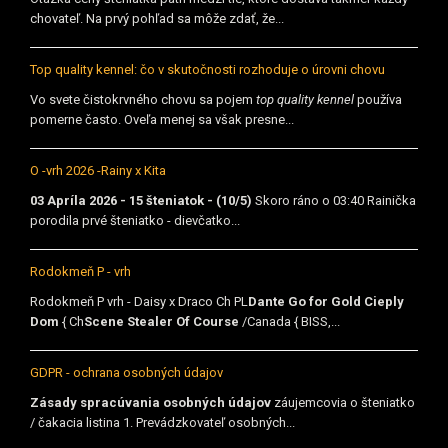
chovateľ. Na prvý pohľad sa môže zdať, že...
Top quality kennel: čo v skutočnosti rozhoduje o úrovni chovu
Vo svete čistokrvného chovu sa pojem
top quality kennel
používa
pomerne často. Oveľa menej sa však presne...
O -vrh 2026 -Rainy x Kita
03 Apríla 2026 - 15 šteniatok - (10/5)
Skoro ráno o 03:40 Rainička
porodila prvé šteniatko - dievčatko...
Rodokmeň P - vrh
Rodokmeň P vrh - Daisy x Draco Ch PL
Dante Go for Gold Cieply
Dom
{ Ch
Scene Stealer Of Course
/Canada { BISS,...
GDPR - ochrana osobných údajov
Zásady spracúvania osobných údajov
záujemcovia o šteniatko
/ čakacia listina 1. Prevádzkovateľ osobných...