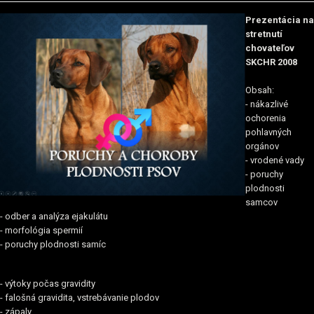
Prezentácia na
stretnutí
chovateľov
SKCHR 2008
Obsah:
- nákazlivé
ochorenia
pohlavných
orgánov
- vrodené vady
- poruchy
plodnosti
samcov
- odber a analýza ejakulátu
- morfológia spermií
- poruchy plodnosti samíc
- výtoky počas gravidity
- falošná gravidita, vstrebávanie plodov
- zápaly