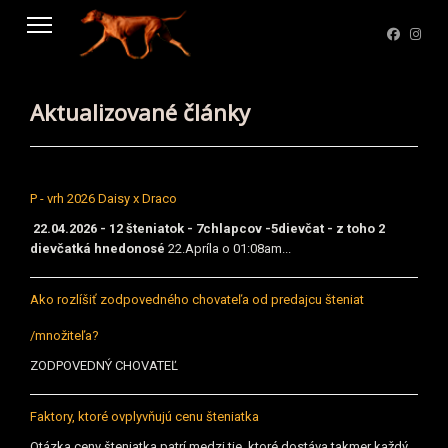
Aktualizované články
P - vrh 2026 Daisy x Draco
22.04.2026 - 12 šteniatok - 7chlapcov -5dievčat - z toho 2
dievčatká hnedonosé
22.Apríla o 01:08am...
Ako rozlíšiť zodpovedného chovateľa od predajcu šteniat
/množiteľa?
ZODPOVEDNÝ CHOVATEĽ
Faktory, ktoré ovplyvňujú cenu šteniatka
Otázka ceny šteniatka patrí medzi tie, ktoré dostáva takmer každý