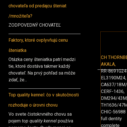
chovateľa od predajcu šteniat
/množiteľa?
ZODPOVEDNÝ CHOVATEĽ
Faktory, ktoré ovplyvňujú cenu
šteniatka
CH THORNB
Otázka ceny šteniatka patrí medzi
AKALA,
tie, ktoré dostáva takmer každý
RR-8691G24
chovateľ. Na prvý pohľad sa môže
EL3190M24,
zdať, že...
CA637/18M/
CERF-1436,
Top quality kennel: čo v skutočnosti
DM294/43M
rozhoduje o úrovni chovu
TH1636/47M
CHIC-56988
Vo svete čistokrvného chovu sa
full dentity
pojem
top quality kennel
používa
complete