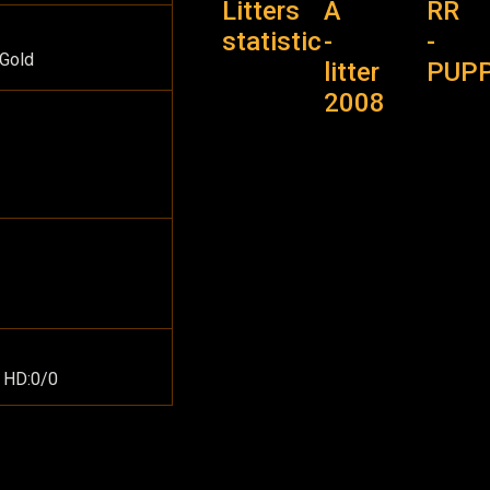
Litters
A
RR
statistic
-
-
 Gold
litter
PUPP
2008
HD:0/0