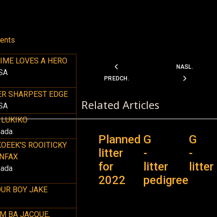
rents
IME LOVES A HERO
PREDCHÁDZAJÚCI ČLÁNOK: A -LITT
NASLEDUJÚCI 
NASL.
SA
PREDCH.
ER SHARPEST EDGE
Related Articles
SA
 LUKIKO
nada
Planned
G
G
OEEK'S ROOITICKY
litter
-
-
ANFAX
for
litter
litter
nada
2022
pedigree
UR BOY JAKE
M BA JACQUE,