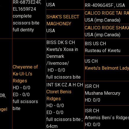
RR-6873E24F,
USA
e
RR-4096G45F , USA
EL1659F24
CALICO RIDGE TAI R
complete
SHAK'S SELECT
USA (imp.Canada)
scissors bite
MAGHONGY
CALICO RIDGE SHAK
full dentity
USA
USA (imp.Canada)
BISS DK S CH
BIS US CH
Kwetu's Xoxa in
Rusteau of Kwetu
Denmark
US CH
/livernose/
Cheyenne of
Kwetu's Belmont Lad
HD - 0/0
Ka-Ul-Li's
full scissors bite
Ridges
INT SK CZ A H CH
ISR CH
HD - 0/0
Ctoret Benis
Mushana Mercury
ED - 0/0
08,
Ridges
HD: 0/0
full scissors
HD - 0/0
bite
ngel
ISR CH
ED - 0/0
Artemis Beni´s Ridges
full scissors bite
;
HD: 0/0
64cm