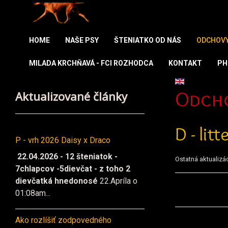
HOME
NAŠE PSY
ŠTENIATKO OD NÁS
ODCHOV
MILADA KRCHŇAVÁ - FCI ROZHODCA
KONTAKT
PH
Vyberte váš ja
Aktualizované články
Odch
D - lit
P - vrh 2026 Daisy x Draco
22.04.2026 - 12 šteniatok -
Ostatná aktualizá
7chlapcov -5dievčat - z toho 2
dievčatká hnedonosé
22.Apríla o
01:08am...
Ako rozlíšiť zodpovedného