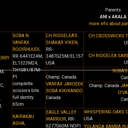
Parents
ANI x AKALA
more info about pa
SOBA N
CH RIDGELEA'S
CH CROSSWICKS T
VANFAX
SHAKAR VIKEN,
U
ROOIRHUUDI,
RR-
CH RIDGELEA SAB
RR-6441E24M,
3487G25M/EL157
ERRY
U
EL1323M24,
USA
TH1081/87M-
SOBA'S
M,
PI
Champ. Canada
Ca
complette
VANFAX JAKOEEK
C,
Champ. Canada
JAK
scissors bite
SOBA KIKIKANDO
O'V
full dentity
Canada
,
Ca
65cm
,
WHISPERING OAKS O
EAGLE VALLEY
KAIRAKAU
USA
WARRIOR,
RR-
ASHA,
6277G60M-NOPI
YOLANDA BAMBA RU