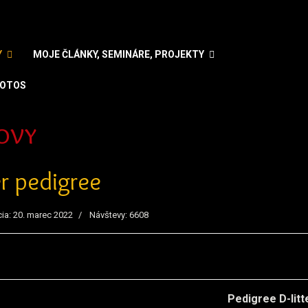
Y
MOJE ČLÁNKY, SEMINÁRE, PROJEKTY
OTOS
zyk
ovy
ter pedigree
cia: 20. marec 2022
Návštevy: 6608
Pedigree D-litt