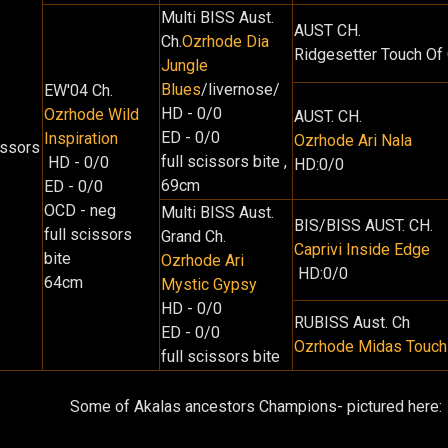
Multi BISS Aust.
AUST CH.
Ch.
Ozrhode Dia
Ridgesetter Touch Of
Jungle
Blues
/livernose/
EW'04 Ch.
HD - 0/0
Ozrhode Wild
AUST. CH.
ED - 0/0
Inspiration
Ozrhode Ari Nala
issors
full scissors bite ,
HD - 0/0
HD:0/0
69cm
ED - 0/0
OCD - neg
Multi BISS Aust.
BIS/BISS AUST. CH.
full scissors
Grand Ch.
Caprivi Inside Edge
bite
Ozrhode Ari
HD:0/0
64cm
Mystic Gypsy
HD - 0/0
RUBISS Aust. Ch
ED - 0/0
Ozrhode Midas Touch
full scissors bite
Some of Akalas ancestors Champions- pictured here: