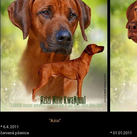
"Azizi"
* 6.4. 2011
červená pšenice
* 01.01.2011