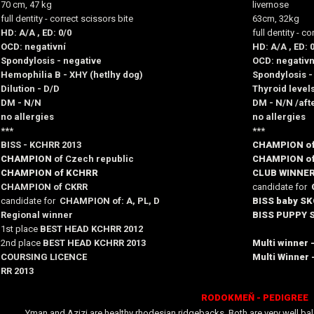
70 cm, 47 kg
livernose
full dentity - correct scissors bite
63cm, 32kg
HD: A/A , ED: 0/0
full dentity - c
OCD: negativní
HD: A/A , ED: 
Spondylosis - negative
OCD: negativn
Hemophilia B - XHY (hetlhy dog)
Spondylosis -
Dilution - D/D
Thyroid level
DM - N/N
DM - N/N /aft
no allergies
no allergies
***
***
BISS - KCHRR 2013
CHAMPION of
CHAMPION
of Czech republic
CHAMPION o
CHAMPION of KCHRR
CLUB WINNER
CHAMPION of CKRR
candidate for
candidate for
CHAMPION of: A, PL, D
BISS baby S
Regional winner
BISS PUPPY 
1st place
BEST HEAD KCHRR 2012
2nd place
BEST HEAD KCHRR 2013
Multi winne
COURSING LICENCE
Multi Winner 
RR 2013
RODOKMEŇ - PEDIGREE
Yman and Azizi are healthy rhodesian ridgebacks. Both are very well bal