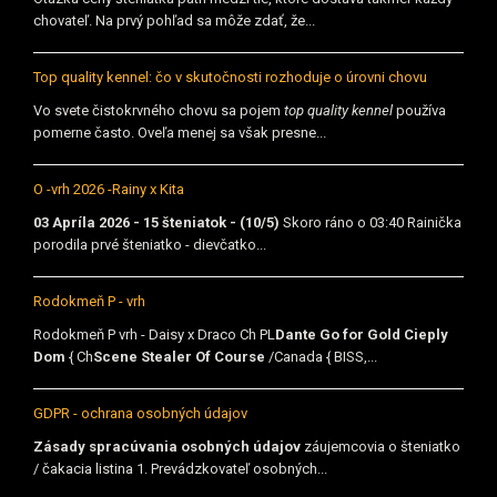
chovateľ. Na prvý pohľad sa môže zdať, že...
Top quality kennel: čo v skutočnosti rozhoduje o úrovni chovu
Vo svete čistokrvného chovu sa pojem
top quality kennel
používa
pomerne často. Oveľa menej sa však presne...
O -vrh 2026 -Rainy x Kita
03 Apríla 2026 - 15 šteniatok - (10/5)
Skoro ráno o 03:40 Rainička
porodila prvé šteniatko - dievčatko...
Rodokmeň P - vrh
Rodokmeň P vrh - Daisy x Draco Ch PL
Dante Go for Gold Cieply
Dom
{ Ch
Scene Stealer Of Course
/Canada { BISS,...
GDPR - ochrana osobných údajov
Zásady spracúvania osobných údajov
záujemcovia o šteniatko
/ čakacia listina 1. Prevádzkovateľ osobných...