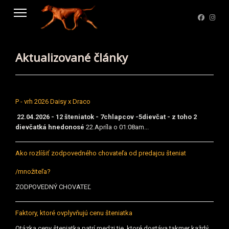
Aktualizované články
P - vrh 2026 Daisy x Draco
22.04.2026 - 12 šteniatok - 7chlapcov -5dievčat - z toho 2
dievčatká hnedonosé
22.Apríla o 01:08am...
Ako rozlíšiť zodpovedného chovateľa od predajcu šteniat
/množiteľa?
ZODPOVEDNÝ CHOVATEĽ
Faktory, ktoré ovplyvňujú cenu šteniatka
Otázka ceny šteniatka patrí medzi tie, ktoré dostáva takmer každý