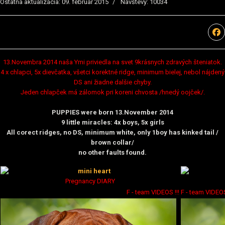
Ostatná aktualizácia: 09. február 2015
Návštevy: 10034
13.Novembra 2014 naša Ymi priviedla na svet 9krásnych zdravých šteniatok.
4 x chlapci, 5x dievčatka, všetci korektné ridge, minimum bielej, nebol nájdený
DS ani žiadne dalšie chyby.
Jeden chlapček má zálomok pri koreni chvosta /hnedý oojček/.
PUPPIES were born 13.November 2014
9 little miracles: 4x boys, 5x girls
All corect ridges, no DS, minimum white, only 1boy has kinked tail /
brown collar/
no other faults found.
Pregnancy DIARY
F - team VIDEOS !!! F - team VIDEOS