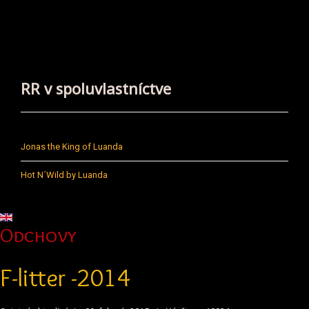
RR v spoluvlastníctve
Jonas the King of Luanda
Hot N´Wild by Luanda
Vyberte váš jazyk
Odchovy
F-litter -2014