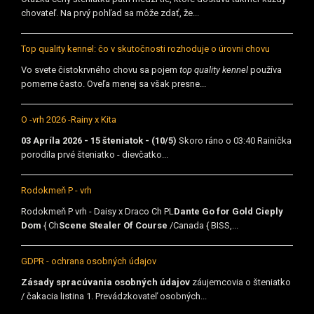
chovateľ. Na prvý pohľad sa môže zdať, že...
Top quality kennel: čo v skutočnosti rozhoduje o úrovni chovu
Vo svete čistokrvného chovu sa pojem
top quality kennel
používa
pomerne často. Oveľa menej sa však presne...
O -vrh 2026 -Rainy x Kita
03 Apríla 2026 - 15 šteniatok - (10/5)
Skoro ráno o 03:40 Rainička
porodila prvé šteniatko - dievčatko...
Rodokmeň P - vrh
Rodokmeň P vrh - Daisy x Draco Ch PL
Dante Go for Gold Cieply
Dom
{ Ch
Scene Stealer Of Course
/Canada { BISS,...
GDPR - ochrana osobných údajov
Zásady spracúvania osobných údajov
záujemcovia o šteniatko
/ čakacia listina 1. Prevádzkovateľ osobných...