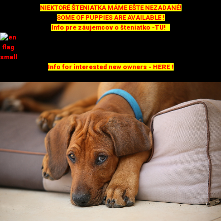
NIEKTORÉ ŠTENIATKA MÁME EŠTE NEZADANÉ!
SOME OF PUPPIES ARE AVAILABLE !
Info pre záujemcov o šteniatko -TU!
Info for interested new owners - HERE !