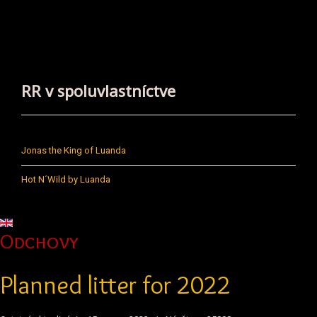
RR v spoluvlastníctve
Jonas the King of Luanda
Hot N´Wild by Luanda
Vyberte váš jazyk
Odchovy
Planned litter for 2022