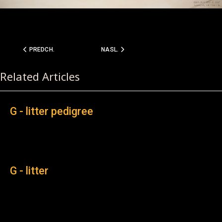
PREDCHÁDZAJÚCI ČLÁNOK: LUANDA WINNERS !!!
NASLEDUJÚCI ČLÁNOK: G - LITTER PEDIG
PREDCH.
NASL.
Related Articles
G - litter pedigree
G - litter