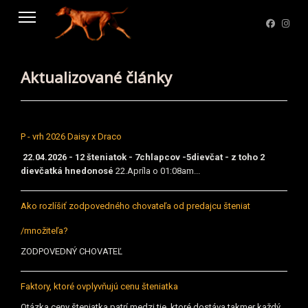
Aktualizované články
P - vrh 2026 Daisy x Draco
22.04.2026 - 12 šteniatok - 7chlapcov -5dievčat - z toho 2
dievčatká hnedonosé
22.Apríla o 01:08am...
Ako rozlíšiť zodpovedného chovateľa od predajcu šteniat
/množiteľa?
ZODPOVEDNÝ CHOVATEĽ
Faktory, ktoré ovplyvňujú cenu šteniatka
Otázka ceny šteniatka patrí medzi tie, ktoré dostáva takmer každý