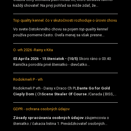
každý chovateľ. Na prvý pohľad sa môže zdať, že...
Top quality kennel: čo v skutočnosti rozhoduje o úrovni chovu
Vo svete čistokrvného chovu sa pojem
top quality kennel
používa pomerne často. Oveľa menej sa však presne...
O -vrh 2026 -Rainy x Kita
03 Apríla 2026 - 15 šteniatok - (10/5)
Skoro ráno o 03:40
Rainička porodila prvé šteniatko - dievčatko...
Rodokmeň P - vrh
Rodokmeň P vrh - Daisy x Draco Ch PL
Dante Go for Gold
Cieply Dom
{ Ch
Scene Stealer Of Course
/Canada { BISS,...
GDPR - ochrana osobných údajov
Zásady spracúvania osobných údajov
záujemcovia o
šteniatko / čakacia listina 1. Prevádzkovateľ osobných...