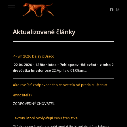
Aktualizované články
P - vrh 2026 Daisy x Draco
22.04.2026 - 12 šteniatok - 7chlapcov -5dievčat - z toho 2
dievčatká hnedonosé
22.Apríla o 01:08am...
Ako rozlíšiť zodpovedného chovateľa od predajcu šteniat
/množiteľa?
ZODPOVEDNÝ CHOVATEĽ
Faktory, ktoré ovplyvňujú cenu šteniatka
Otázka ceny šteniatka patrí medzi tie, ktoré dostáva takmer