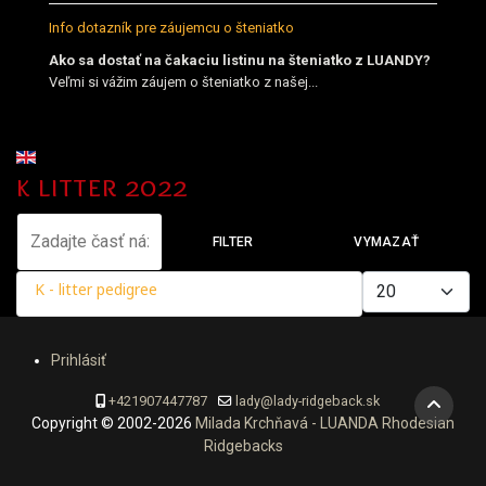
Info dotazník pre záujemcu o šteniatko
Ako sa dostať na čakaciu listinu na šteniatko z LUANDY?
Veľmi si vážim záujem o šteniatko z našej...
Vyberte váš jazyk
k litter 2022
Zadajte časť názvu
FILTER
VYMAZAŤ
Zobrazené položky
K - litter pedigree
Prihlásiť
+421907447787
lady@lady-ridgeback.sk
Copyright © 2002-2026
Milada Krchňavá - LUANDA Rhodesian
Ridgebacks