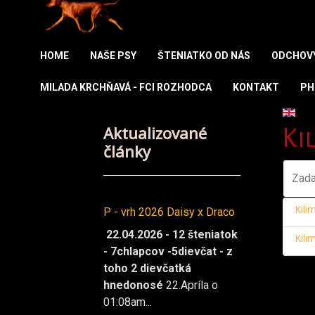
HOME
NAŠE PSY
ŠTENIATKO OD NÁS
ODCHOV
MILADA KRCHŇAVÁ - FCI ROZHODCA
KONTAKT
PH
Vybert
Aktualizované
Ki
články
Zadajt
Kili
P - vrh 2026 Daisy x Draco
22.04.2026 - 12 šteniatok
Kili
- 7chlapcov -5dievčat - z
toho 2 dievčatká
hnedonosé
22.Apríla o
01:08am...