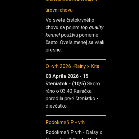
úrovni chovu
Vo svete čistokrvného
chovu sa pojem
top quality
kennel
používa pomerne
často. Oveľa menej sa však
presne...
O -vrh 2026 -Rainy x Kita
03 Apríla 2026 - 15
šteniatok - (10/5)
Skoro
ráno o 03:40 Rainička
porodila prvé šteniatko -
dievčatko...
Rodokmeň P - vrh
Rodokmeň P vrh - Daisy x