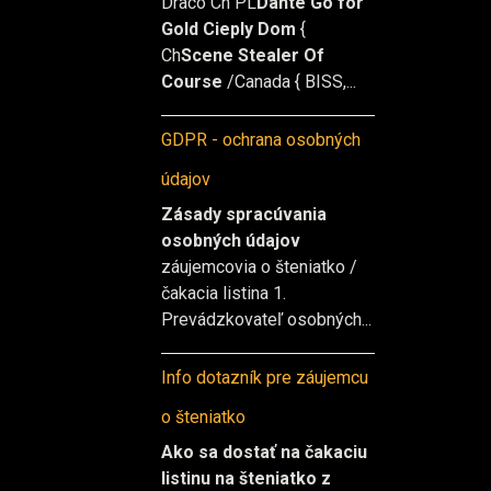
Draco Ch PL
Dante Go for
Gold Cieply Dom
{
Ch
Scene Stealer Of
Course
/Canada { BISS,...
GDPR - ochrana osobných
údajov
Zásady spracúvania
osobných údajov
záujemcovia o šteniatko /
čakacia listina 1.
Prevádzkovateľ osobných...
Info dotazník pre záujemcu
o šteniatko
Ako sa dostať na čakaciu
listinu na šteniatko z