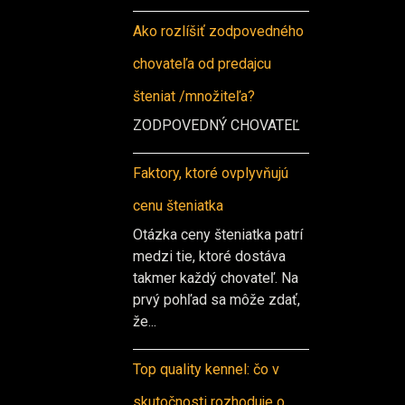
Ako rozlíšiť zodpovedného
chovateľa od predajcu
šteniat /množiteľa?
ZODPOVEDNÝ CHOVATEĽ
Faktory, ktoré ovplyvňujú
cenu šteniatka
Otázka ceny šteniatka patrí
medzi tie, ktoré dostáva
takmer každý chovateľ. Na
prvý pohľad sa môže zdať,
že...
Top quality kennel: čo v
skutočnosti rozhoduje o