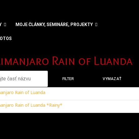
Y
MOJE ČLÁNKY, SEMINÁRE, PROJEKTY
OTOS
e váš jazyk
limanjaro Rain of Luanda
e časť názvu
FILTER
VYMAZAŤ
manjaro Rain of Luanda
manjaro Rain of Luanda *Rainy*