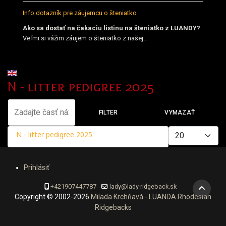
Info dotazník pre záujemcu o šteniatko
Ako sa dostať na čakaciu listinu na šteniatko z LUANDY?
Veľmi si vážim záujem o šteniatko z našej...
Vyberte váš jazyk
N - litter pedigree 2025
Zadajte časť názvu
FILTER
VYMAZAŤ
Zobrazené položky
N - litter pedigree 2025
Prihlásiť
+421907447787
lady@lady-ridgeback.sk
Copyright © 2002-2026
Milada Krchňavá - LUANDA Rhodesian
Ridgebacks