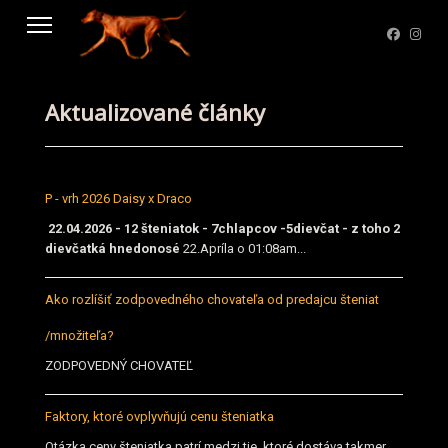
Aktualizované články
P - vrh 2026 Daisy x Draco
22.04.2026 - 12 šteniatok - 7chlapcov -5dievčat - z toho 2
dievčatká hnedonosé
22.Apríla o 01:08am...
Ako rozlíšiť zodpovedného chovateľa od predajcu šteniat
/množiteľa?
ZODPOVEDNÝ CHOVATEĽ
Faktory, ktoré ovplyvňujú cenu šteniatka
Otázka ceny šteniatka patrí medzi tie, ktoré dostáva takmer