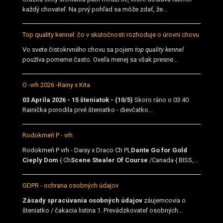
každý chovateľ. Na prvý pohľad sa môže zdať, že...
Top quality kennel: čo v skutočnosti rozhoduje o úrovni chovu
Vo svete čistokrvného chovu sa pojem
top quality kennel
používa pomerne často. Oveľa menej sa však presne...
O -vrh 2026 -Rainy x Kita
03 Apríla 2026 - 15 šteniatok - (10/5)
Skoro ráno o 03:40
Rainička porodila prvé šteniatko - dievčatko...
Rodokmeň P - vrh
Rodokmeň P vrh - Daisy x Draco Ch PL
Dante Go for Gold
Cieply Dom
{ Ch
Scene Stealer Of Course
/Canada { BISS,...
GDPR - ochrana osobných údajov
Zásady spracúvania osobných údajov
záujemcovia o
šteniatko / čakacia listina 1. Prevádzkovateľ osobných...